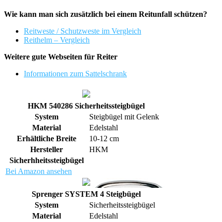
Wie kann man sich zusätzlich bei einem Reitunfall schützen?
Reitweste / Schutzweste im Vergleich
Reithelm – Vergleich
Weitere gute Webseiten für Re
iter
Informationen zum Sattelschrank
HKM 540286 Sicherheitssteigbügel
System
Steigbügel mit Gelenk
Material
Edelstahl
Erhältliche Breite
10-12 cm
Hersteller
HKM
Sicherhheitssteigbügel
Bei Amazon ansehen
Sprenger SYSTEM 4 Steigbügel
System
Sicherheitssteigbügel
Material
Edelstahl