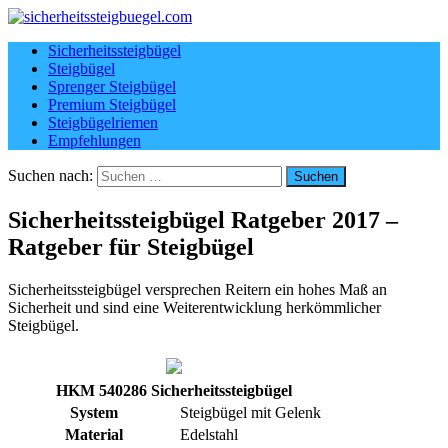
Sicherheitssteigbügel
Steigbügel
Sprenger Steigbügel
Premium Steigbügel
Steigbügelriemen
Empfehlungen
Suchen nach:
Sicherheitssteigbügel Ratgeber 2017 –
Ratgeber für Steigbügel
Sicherheitssteigbügel versprechen Reitern ein hohes Maß an
Sicherheit und sind eine Weiterentwicklung herkömmlicher
Steigbügel.
HKM 540286 Sicherheitssteigbügel
System
Steigbügel mit Gelenk
Material
Edelstahl