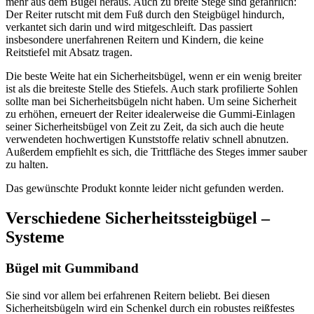
mehr aus dem Bügel heraus. Auch zu breite Stege sind gefährlich:
Der Reiter rutscht mit dem Fuß durch den Steigbügel hindurch,
verkantet sich darin und wird mitgeschleift. Das passiert
insbesondere unerfahrenen Reitern und Kindern, die keine
Reitstiefel mit Absatz tragen.
Die beste Weite hat ein Sicherheitsbügel, wenn er ein wenig breiter
ist als die breiteste Stelle des Stiefels. Auch stark profilierte Sohlen
sollte man bei Sicherheitsbügeln nicht haben. Um seine Sicherheit
zu erhöhen, erneuert der Reiter idealerweise die Gummi-Einlagen
seiner Sicherheitsbügel von Zeit zu Zeit, da sich auch die heute
verwendeten hochwertigen Kunststoffe relativ schnell abnutzen.
Außerdem empfiehlt es sich, die Trittfläche des Steges immer sauber
zu halten.
Das gewünschte Produkt konnte leider nicht gefunden werden.
Verschiedene Sicherheitssteigbügel –
Systeme
Bügel mit Gummiband
Sie sind vor allem bei erfahrenen Reitern beliebt. Bei diesen
Sicherheitsbügeln wird ein Schenkel durch ein robustes reißfestes