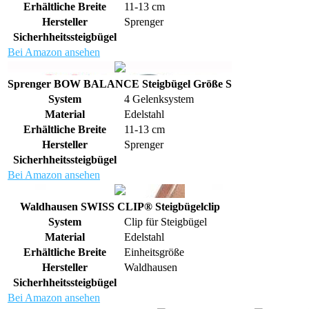
Erhältliche Breite
11-13 cm
Hersteller
Sprenger
Sicherhheitssteigbügel
Bei Amazon ansehen
Sprenger BOW BALANCE Steigbügel Größe S
System
4 Gelenksystem
Material
Edelstahl
Erhältliche Breite
11-13 cm
Hersteller
Sprenger
Sicherhheitssteigbügel
Bei Amazon ansehen
Waldhausen SWISS CLIP® Steigbügelclip
System
Clip für Steigbügel
Material
Edelstahl
Erhältliche Breite
Einheitsgröße
Hersteller
Waldhausen
Sicherhheitssteigbügel
Bei Amazon ansehen