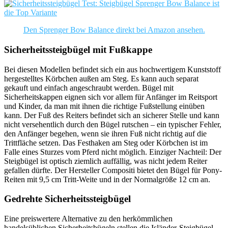
Den Sprenger Bow Balance direkt bei Amazon ansehen.
Sicherheitssteigbügel mit Fußkappe
Bei diesen Modellen befindet sich ein aus hochwertigem Kunststoff
hergestelltes Körbchen außen am Steg. Es kann auch separat
gekauft und einfach angeschraubt werden. Bügel mit
Sicherheitskappen eignen sich vor allem für Anfänger im Reitsport
und Kinder, da man mit ihnen die richtige Fußstellung einüben
kann. Der Fuß des Reiters befindet sich an sicherer Stelle und kann
nicht versehentlich durch den Bügel rutschen – ein typischer Fehler,
den Anfänger begehen, wenn sie ihren Fuß nicht richtig auf die
Trittfläche setzen. Das Festhaken am Steg oder Körbchen ist im
Falle eines Sturzes vom Pferd nicht möglich. Einziger Nachteil: Der
Steigbügel ist optisch ziemlich auffällig, was nicht jedem Reiter
gefallen dürfte. Der Hersteller Compositi bietet den Bügel für Pony-
Reiten mit 9,5 cm Tritt-Weite und in der Normalgröße 12 cm an.
Gedrehte Sicherheitssteigbügel
Eine preiswertere Alternative zu den herkömmlichen
handelsüblichen Sicherheitsbügeln stellen die Isländer-Steigbügel