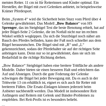
meisten Reiter. 11 cm ist für Reiterinnen und Kinder optimal. Ein
Hersteller, der Bügel mit zwei Gelenken anbietet, ist beispielsweise
Krämer Pferdesport.
Beim „System 4“ wird die Sicherheit beim Sturz vom Pferd über 4
Gelenke gewährleistet. Das Modell „
Bow Balance
“ von HS
Sprenger
, das im Steigbügel Test die beste Benotung erhielt, hat auf
jeder Bügel-Seite 2 Gelenke, die im Notfall nicht nur im rechten
Winkel seitlich wegkippen. Da sich die Sturzbügel noch näher am
Bauch des Pferdes befinden, kann der Fuß noch schneller aus dem
Bügel herausrutschen. Die Bügel sind mit „R“ und „L“
gekennzeichnet, sodass der Pferdehalter sie auf der richtigen Seite
anbringen kann. Denn nur so ist gewährleistet, dass sie sich im
Bedarfsfall in die richtige Richtung drehen.
„Bow Balance“ Steigbügel haben eine breitere Trittfläche als andere
Modelle. Daher bieten sie einen besseren Halt und erleichtern das
Auf und Absteigen. Durch die gute Federung der Gelenke
schwingen die Bügel bei jeder Bewegung mit. Da es auch in der
Trittweite 13 cm erhältlich ist, eignet es sich auch für Reiter mit
breiteren Füßen. Die Ersatz-Einlagen können jederzeit beim
Anbieter nachbestellt werden. Das Modell ist insbesondere Reit
Anfängern und Reitern mit Gelenk und Bänder-Problemen zu
empfehlen. Bei Reit-Profis ist es besonders beliebt.