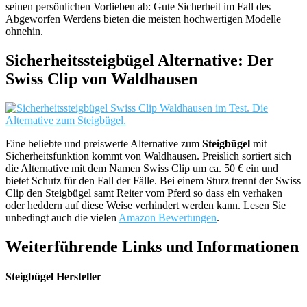
seinen persönlichen Vorlieben ab: Gute Sicherheit im Fall des
Abgeworfen Werdens bieten die meisten hochwertigen Modelle
ohnehin.
Sicherheitssteigbügel Alternative: Der
Swiss Clip von Waldhausen
Eine beliebte und preiswerte Alternative zum
Steigbügel
mit
Sicherheitsfunktion kommt von Waldhausen. Preislich sortiert sich
die Alternative mit dem Namen Swiss Clip um ca. 50 € ein und
bietet Schutz für den Fall der Fälle. Bei einem Sturz trennt der Swiss
Clip den Steigbügel samt Reiter vom Pferd so dass ein verhaken
oder heddern auf diese Weise verhindert werden kann. Lesen Sie
unbedingt auch die vielen
Amazon Bewertungen
.
Weiterführende Links und Informationen
Steigbügel Hersteller